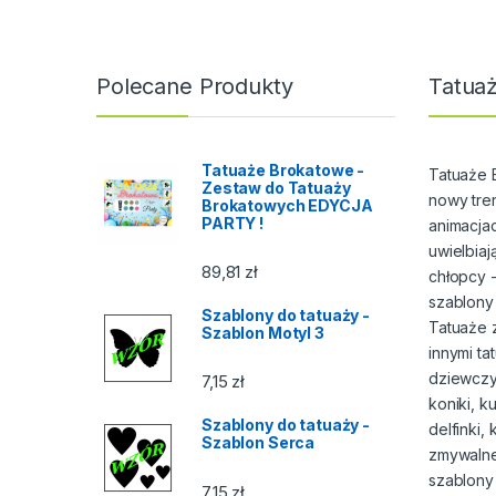
Polecane Produkty
Tatuaż
Tatuaże Brokatowe -
Tatuaże 
Zestaw do Tatuaży
nowy tre
Brokatowych EDYCJA
PARTY !
animacjac
uwielbiaj
89,81
zł
chłopcy -
szablony
Szablony do tatuaży -
Tatuaże 
Szablon Motyl 3
innymi t
dziewczy
7,15
zł
koniki, k
Szablony do tatuaży -
delfinki, 
Szablon Serca
zmywalne 
szablony
7,15
zł