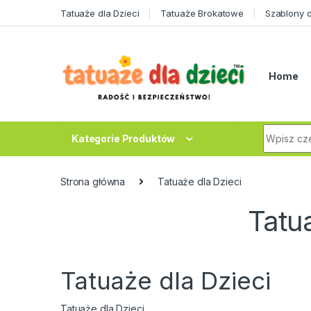
Skip to navigation
Skip to content
Tatuaże dla Dzieci
Tatuaże Brokatowe
Szablony 
Home
Search fo
Kategorie Produktów
Strona główna
Tatuaże dla Dzieci
Tatu
Tatuaże dla Dzieci
Tatuaże dla Dzieci