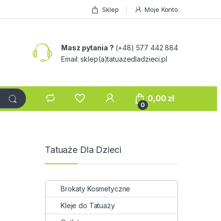
Sklep
Moje Konto
Masz pytania ?
(+48) 577 442 884
Email: sklep(a)tatuazedladzieci.pl
0,00
zł
0
Tatuaże Dla Dzieci
Brokaty Kosmetyczne
Kleje do Tatuaży