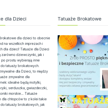
e dla Dzieci
Tatuaże Brokatowe
Brokatowe dla dzieci to obecnie
nd na wszelkich imprezach i
h dla dzieci! Tatuaże dla Dzieci
ą zarówno dziewczynki, jak i
 po prostu wybierają inne
 do tatuaży brokatowych.
zmywalne dla Dzieci, to między
atuaże zmywalne dla
nek: idealne będą motylki,
ucyki, serduszka, gwiazdeczki,
koniki morskie.... Tatuaże
dla chłopców to z kolei takie
 do tatuaży brokatowych, jak