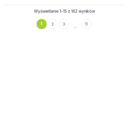
Wyświetlanie 1–15 z 162 wyników
1
2
3
11
…
Newsletter
Kategorie Produktów
Szybkie Linki
Jakość i Zaufanie