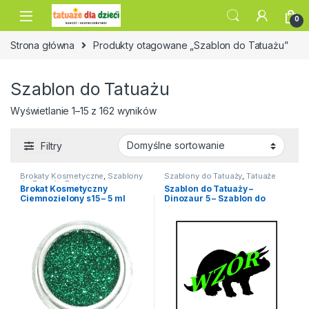
Skip to navigation
Skip to content
0
Strona główna
Produkty otagowane „Szablon do Tatuażu”
Szablon do Tatuażu
Wyświetlanie 1–15 z 162 wyników
Filtry
Brokaty Kosmetyczne
,
Szablony
Szablony do Tatuaży
,
Tatuaże
do Tatuaży
,
Tatuaże
Brokat Kosmetyczny
Szablon do Tatuaży –
Ciemnozielony s15 – 5 ml
Dinozaur 5 – Szablon do
Tatuażu