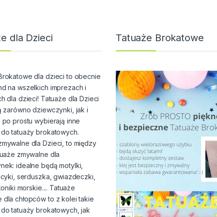
e dla Dzieci
Tatuaże Brokatowe
Brokatowe dla dzieci to obecnie
nd na wszelkich imprezach i
h dla dzieci! Tatuaże dla Dzieci
ą zarówno dziewczynki, jak i
 po prostu wybierają inne
 do tatuaży brokatowych.
zmywalne dla Dzieci, to między
atuaże zmywalne dla
nek: idealne będą motylki,
ucyki, serduszka, gwiazdeczki,
koniki morskie.... Tatuaże
dla chłopców to z kolei takie
 do tatuaży brokatowych, jak