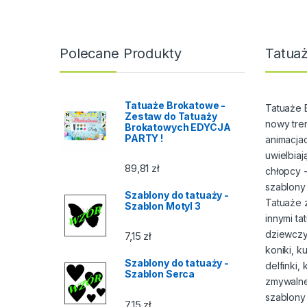
Polecane Produkty
Tatuaż
Tatuaże Brokatowe -
Tatuaże 
Zestaw do Tatuaży
nowy tre
Brokatowych EDYCJA
PARTY !
animacjac
uwielbiaj
89,81
zł
chłopcy -
szablony
Szablony do tatuaży -
Tatuaże 
Szablon Motyl 3
innymi t
dziewczy
7,15
zł
koniki, k
Szablony do tatuaży -
delfinki, 
Szablon Serca
zmywalne 
szablony
7,15
zł