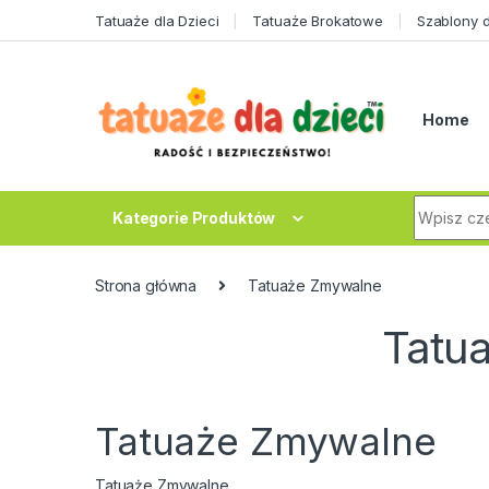
Skip to navigation
Skip to content
Tatuaże dla Dzieci
Tatuaże Brokatowe
Szablony 
Home
Search fo
Kategorie Produktów
Strona główna
Tatuaże Zmywalne
Tatu
Tatuaże Zmywalne
Tatuaże Zmywalne