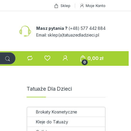
Sklep
Moje Konto
Masz pytania ?
(+48) 577 442 884
Email: sklep(a)tatuazedladzieci.pl
0,00
zł
0
Tatuaże Dla Dzieci
Brokaty Kosmetyczne
Kleje do Tatuaży