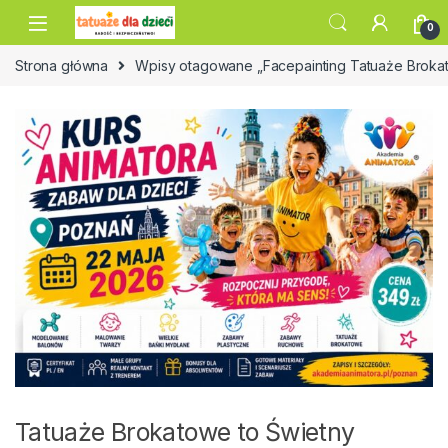
Skip to navigation
Skip to content
0
Strona główna
Wpisy otagowane „Facepainting Tatuaże Broka
Tatuaże Brokatowe to Świetny