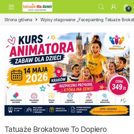
Skip to navigation
Skip to content
0
Strona główna
Wpisy otagowane „Facepainting Tatuaże Broka
Tatuaże Brokatowe To Dopiero