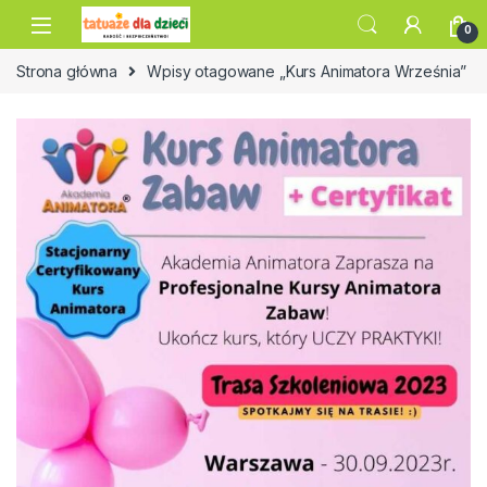
Skip to navigation
Skip to content
0
Strona główna
Wpisy otagowane „Kurs Animatora Września”