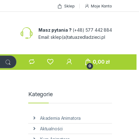
Sklep
Moje Konto
Masz pytania ?
(+48) 577 442 884
Email: sklep(a)tatuazedladzieci.pl
0,00
zł
0
Kategorie
Akademia Animatora
Aktualności