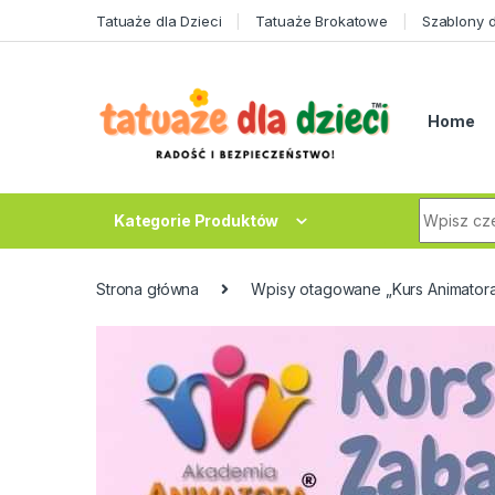
Skip to navigation
Skip to content
Tatuaże dla Dzieci
Tatuaże Brokatowe
Szablony 
Home
Search fo
Kategorie Produktów
Strona główna
Wpisy otagowane „Kurs Animator