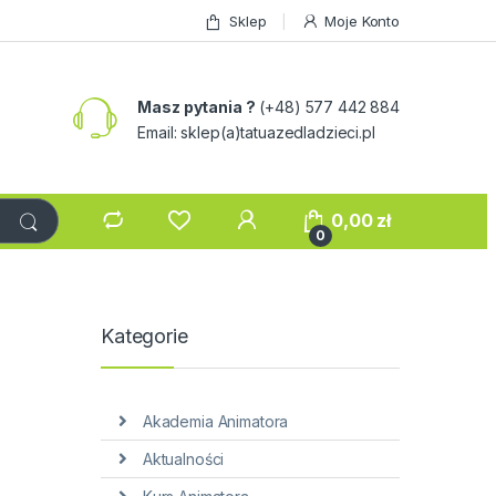
Sklep
Moje Konto
Masz pytania ?
(+48) 577 442 884
Email: sklep(a)tatuazedladzieci.pl
0,00
zł
0
Kategorie
Akademia Animatora
Aktualności