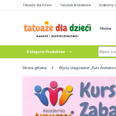
Skip to navigation
Skip to content
Tatuaże dla Dzieci
Tatuaże Brokatowe
Szablony 
Home
Search fo
Kategorie Produktów
Strona główna
Wpisy otagowane „Kurs Animatora 