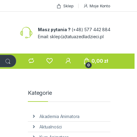
Sklep
Moje Konto
Masz pytania ?
(+48) 577 442 884
Email: sklep(a)tatuazedladzieci.pl
0,00
zł
0
Kategorie
Akademia Animatora
Aktualności