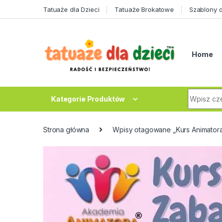
Skip to navigation
Skip to content
Tatuaże dla Dzieci
Tatuaże Brokatowe
Szablony 
Home
Search fo
Kategorie Produktów
Strona główna
Wpisy otagowane „Kurs Animatora