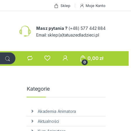
Sklep
Moje Konto
Masz pytania ?
(+48) 577 442 884
Email: sklep(a)tatuazedladzieci.pl
0,00
zł
0
Kategorie
Akademia Animatora
Aktualności