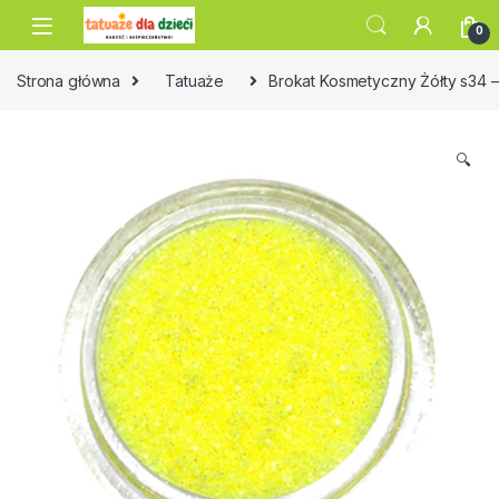
Skip to navigation
Skip to content
0
Strona główna
Tatuaże
Brokat Kosmetyczny Żółty s34 –
🔍