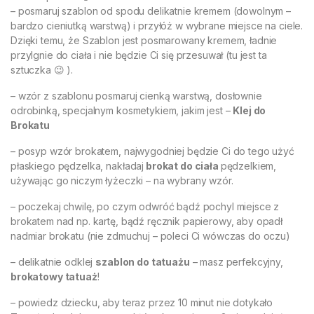
– posmaruj szablon od spodu delikatnie kremem (dowolnym –
bardzo cieniutką warstwą) i przyłóż w wybrane miejsce na ciele.
Dzięki temu, że Szablon jest posmarowany kremem, ładnie
przylgnie do ciała i nie będzie Ci się przesuwał (tu jest ta
sztuczka 😉 ).
– wzór z szablonu posmaruj cienką warstwą, dosłownie
odrobinką, specjalnym kosmetykiem, jakim jest –
Klej do
Brokatu
– posyp wzór brokatem, najwygodniej będzie Ci do tego użyć
płaskiego pędzelka, nakładaj
brokat do ciała
pędzelkiem,
używając go niczym łyżeczki – na wybrany wzór.
– poczekaj chwilę, po czym odwróć bądź pochyl miejsce z
brokatem nad np. kartę, bądź ręcznik papierowy, aby opadł
nadmiar brokatu (nie zdmuchuj – poleci Ci wówczas do oczu)
– delikatnie odklej
szablon do tatuażu
– masz perfekcyjny,
brokatowy tatuaż
!
– powiedz dziecku, aby teraz przez 10 minut nie dotykało