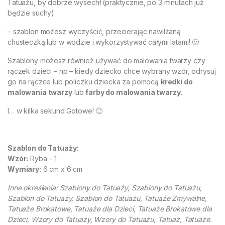
Tatuażu, by dobrze wysechł (praktycznie, po 3 minutach już
będzie suchy)
– szablon możesz wyczyścić, przecierając nawilżaną
chusteczką lub w wodzie i wykorzystywać całymi latami! 🙂
Szablony możesz również używać do malowania twarzy czy
rączek dzieci – np – kiedy dziecko chce wybrany wzór, odrysuj
go na rączce lub policzku dziecka za pomocą
kredki do
malowania twarzy
lub
farby do malowania twarzy
.
I… w kilka sekund Gotowe! 🙂
Szablon do Tatuaży:
Wzór:
Ryba – 1
Wymiary:
6 cm x 6 cm
Inne określenia: Szablony do Tatuaży, Szablony do Tatuażu,
Szablon do Tatuaży, Szablon do Tatuażu, Tatuaże Zmywalne,
Tatuaże Brokatowe, Tatuaże dla Dzieci, Tatuaże Brokatowe dla
Dzieci, Wzory do Tatuaży, Wzory do Tatuażu, Tatuaż, Tatuaże.