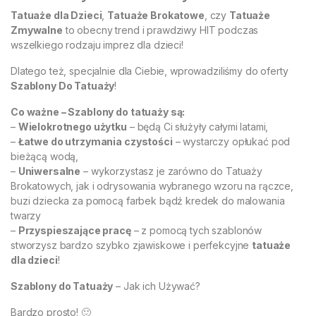
Tatuaże dla Dzieci
,
Tatuaże Brokatowe
, czy
Tatuaże
Zmywalne
to obecny trend i prawdziwy HIT podczas
wszelkiego rodzaju imprez dla dzieci!
Dlatego też, specjalnie dla Ciebie, wprowadziliśmy do oferty
Szablony Do Tatuaży
!
Co ważne – Szablony do tatuaży są:
–
Wielokrotnego użytku
– będą Ci służyły całymi latami,
–
Łatwe do utrzymania czystości
– wystarczy opłukać pod
bieżącą wodą,
–
Uniwersalne
– wykorzystasz je zarówno do Tatuaży
Brokatowych, jak i odrysowania wybranego wzoru na rączce,
buzi dziecka za pomocą farbek bądź kredek do malowania
twarzy
–
Przyspieszające pracę
– z pomocą tych szablonów
stworzysz bardzo szybko zjawiskowe i perfekcyjne
tatuaże
dla dzieci
!
Szablony do Tatuaży
– Jak ich Używać?
Bardzo prosto! 🙂