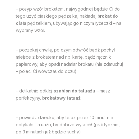
– posyp wzór brokatem, najwygodniej będzie Ci do
tego użyć płaskiego pędzelka, nakładaj
brokat do
ciała
pędzelkiem, używając go niczym łyżeczki – na
wybrany wzór.
– poczekaj chwilę, po czym odwróć bądź pochyl
miejsce z brokatem nad np. kartę, bądź ręcznik
papierowy, aby opadł nadmiar brokatu (nie zdmuchuj
– poleci Ci wówczas do oczu)
– delikatnie odklej
szablon do tatuażu
– masz
perfekcyjny,
brokatowy tatuaż
!
– powiedz dziecku, aby teraz przez 10 minut nie
dotykało Tatuażu, by dobrze wysechł (praktycznie,
po 3 minutach już będzie suchy)