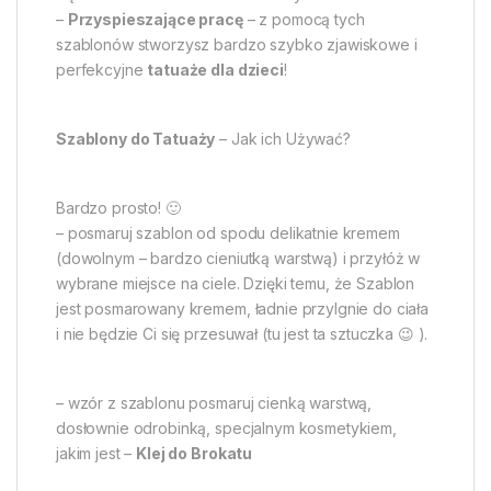
–
Przyspieszające pracę
– z pomocą tych
szablonów stworzysz bardzo szybko zjawiskowe i
perfekcyjne
tatuaże dla dzieci
!
Szablony do Tatuaży
– Jak ich Używać?
Bardzo prosto! 🙂
– posmaruj szablon od spodu delikatnie kremem
(dowolnym – bardzo cieniutką warstwą) i przyłóż w
wybrane miejsce na ciele. Dzięki temu, że Szablon
jest posmarowany kremem, ładnie przylgnie do ciała
i nie będzie Ci się przesuwał (tu jest ta sztuczka 😉 ).
– wzór z szablonu posmaruj cienką warstwą,
dosłownie odrobinką, specjalnym kosmetykiem,
jakim jest –
Klej do Brokatu