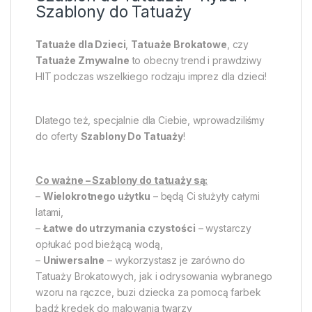
Szablony do Tatuaży
Tatuaże dla Dzieci
,
Tatuaże Brokatowe
, czy
Tatuaże Zmywalne
to obecny trend i prawdziwy
HIT podczas wszelkiego rodzaju imprez dla dzieci!
Dlatego też, specjalnie dla Ciebie, wprowadziliśmy
do oferty
Szablony Do Tatuaży
!
Co ważne – Szablony do tatuaży są:
–
Wielokrotnego użytku
– będą Ci służyły całymi
latami,
–
Łatwe do utrzymania czystości
– wystarczy
opłukać pod bieżącą wodą,
–
Uniwersalne
– wykorzystasz je zarówno do
Tatuaży Brokatowych, jak i odrysowania wybranego
wzoru na rączce, buzi dziecka za pomocą farbek
bądź kredek do malowania twarzy