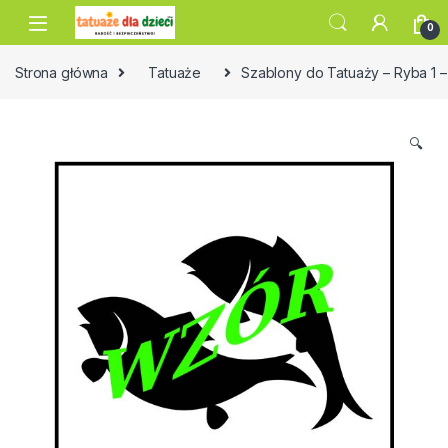
Skip to navigation
Skip to content
0
Strona główna
Tatuaże
Szablony do Tatuaży – Ryba 1 
🔍