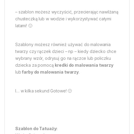
– szablon możesz wyczyścić, przecierając nawilżaną
chusteczką lub w wodzie i wykorzystywać całymi
latami! 🙂
Szablony możesz również używać do malowania
twarzy czy rączek dzieci – np – kiedy dziecko chce
wybrany wzór, odrysuj go na rączce lub policzku
dziecka za pomocą
kredki do malowania twarzy
lub
farby do malowania twarzy
.
I… w kilka sekund Gotowe! 🙂
Szablon do Tatuaży: